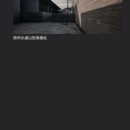
郑州永威山悦售楼处